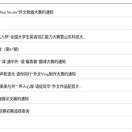
ar Vocals”外文歌曲大赛的通知
达人杯”全国大学生英语词汇能力大赛暨山东科技大...
（第67期）
关于举办山东科技大学 “‘译’通中外·‘语’耀青春”翻译大赛的通知
声影逐光·语你同行”外文Vlog制作大赛的通知
美与共”“声入心扉·语绽风华”外文作品配音大...
海报论文展的通知
语竞赛初赛成绩查询