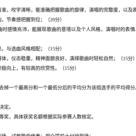
音准，咬字清晰，能准确把握歌曲的旋律，演唱的完整度，以及
构，节奏感把握到位；
（
20
分）
曲时感情充沛，能展现歌曲的意境以及个人风格，演唱时的表情
亮，与选曲风格相配；
（
15
分）
得体，仪态稳重，精神面貌良好，演绎歌曲时轻松自然；
（
15
分
积极向上，有较高的欣赏性。（
15
分）
去掉一个最高分和一个最低分后的平均分为该组选手的平均得分
决定。
等奖，
具体获奖名额根据实际参赛人数核定。