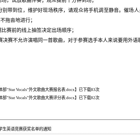
到场，试放歌曲伴奏；观众提前十分钟到场；
分别带到位，维护好现场秩序，请观众将手机调至静音。催场人
、不拖沓地进行；
据比赛前的线上抽签决定出场顺序；
赛决赛不允许演唱同一首歌曲，对于参赛选手本人来说要用外语
tar Vocals“外文歌曲大赛报名表.docx
】已下载
83
次
tar Vocals”外文歌曲大赛评分表.docx
】已下载
82
次
大学生英语竞赛获奖名单的通知