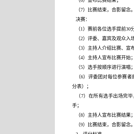
（6
）宣布比赛结果；
（7
）比赛结束，合影留念
决赛：
（
1
）赛前各位选手提前
30
（
2
）评委、嘉宾及观众入
（
3
）主持人介绍比赛、宣
（
4
）主持人宣布比赛开始
（
5
）选手按顺序进行演唱
（
6
）评委团对每位参赛者
分表）；
（
7
）在所有选手出场完毕
手；
（
8
）主持人宣布比赛结果
（
9
）比赛结束，合影留念