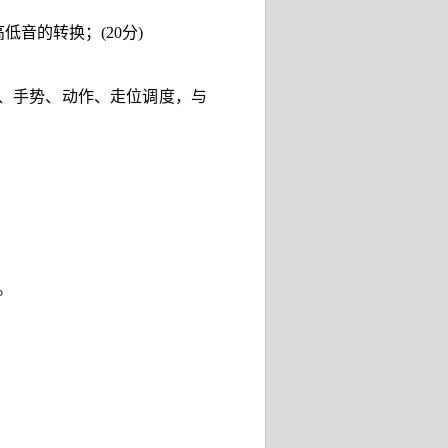
高低音的转换；
(20
分
)
、手势、动作、走位调度，与
）
。