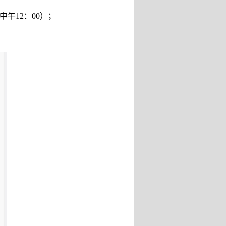
中午
12
：
00
）；