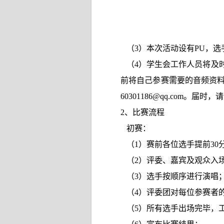
（3）本次活动设有PU，选
（
4
）学生会工作人员将及
前将自己参赛需要的音频资
60301186@qq.com
。届时，请
2
、比赛流程
初赛：
（
1
）赛前各位选手提前
30
（
2
）评委、嘉宾及观众入
（3
）选手按顺序进行演唱
（4
）评委团对每位参赛者
（5
）所有选手出场完毕，