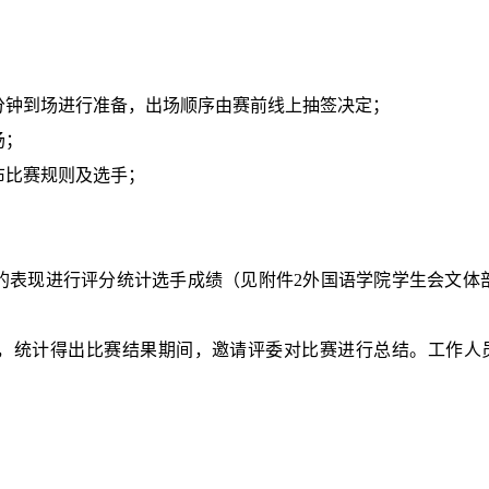
。
分钟到场进行准备，出场顺序由赛前线上抽签决定；
场；
布比赛规则及选手；
；
；
的表现进行评分统计选手成绩（见附件
2
外国语学院学生会文体部
，统计得出比赛结果期间，邀请评委对比赛进行总结。工作人
；
。