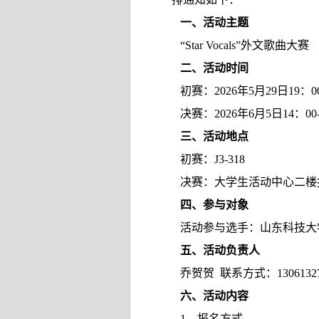
一、活动主题
“Star Vocals”
外文歌曲大赛
二、活动时间
初赛：
2026
年
5
月
29
日
19
：
0
决赛：
2026
年
6
月
5
日
14
：
00
三、活动地点
初赛：
J3-318
决赛：大学生活动中心二楼
四、参与对象
活动参与选手：山东科技大
五、活动负责人
乔贺贺 联系方式：
1306132
六、活动内容
1
、报名方式