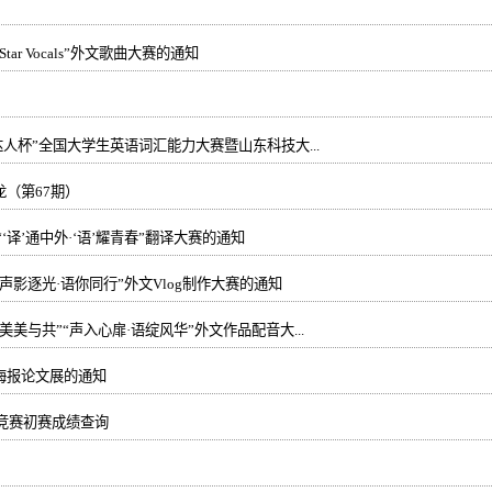
ar Vocals”外文歌曲大赛的通知
达人杯”全国大学生英语词汇能力大赛暨山东科技大...
（第67期）
关于举办山东科技大学 “‘译’通中外·‘语’耀青春”翻译大赛的通知
声影逐光·语你同行”外文Vlog制作大赛的通知
美与共”“声入心扉·语绽风华”外文作品配音大...
海报论文展的通知
语竞赛初赛成绩查询