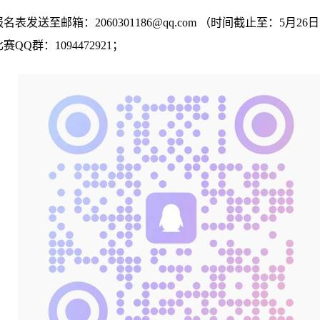
报名表发送至邮箱：
2060301186@qq.com
（时间截止至：
5
月
26
日
比赛
QQ
群：
1094472921；