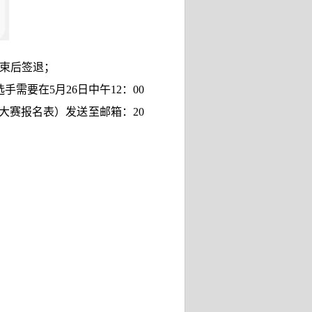
结束后签退；
选手需要在
5
月
26
日中午
12
：
00
大赛报名表）发送至邮箱：
20