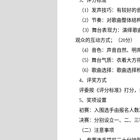
3
、评分标准
（
1
）发声技巧：有较好的
（
2
）节奏：对歌曲整体结
（
3
）舞台表现力：演绎歌
观众的互动方式；
（
20
分）
（
4
）音色：声音自然、明
（
5
）舞台气质：衣着大方
（
6
）歌曲选择：歌曲选择
4
、评奖方式
评委按《评分标准》打分，
5
、奖项设置
初赛：入围选手由报名人数
决赛：分别设立一、二、三
（二）注意事项