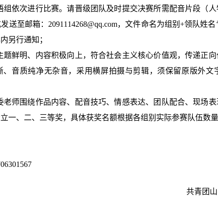
语组依次进行比赛。请晋级团队及时提交决赛所需配音片段（人
式发送至邮箱：
2091114268@qq.com
，文件命名为组别+领队姓名
群内另行通知；
主题鲜明、内容积极向上，符合社会主义核心价值观，传递正向
晰、音质纯净无杂音，采用横屏拍摄与剪辑，须保留原版外文
委老师围绕作品内容、配音技巧、情感表达、团队配合、现场表
设立一、二、三等奖，具体获奖名额根据各组别实际参赛队伍数
706301567
共青团山