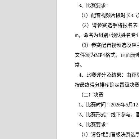
3
、比赛要求：
（
1
）配音视频片段时长
3-5
（2）请参赛选手将报名表（
m
，命名为组别+领队姓名专
（3）
参赛配音视频选段应
文件须为
MP4
格式，画面清
常。
4
、比赛评分及结果：
由评
按最终得分排序确定晋级决
（二）决赛
1
、比赛时间：
2026
年
5
月
12
2
、比赛形式：
线下参与，
3
、比赛要求：
（
1
）请各组别晋级决赛选