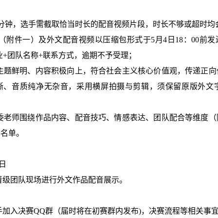
分钟，选手需截取恰当时长的配音视频片段，时长不够或超时均
附件一）及外文配音视频以压缩包形式于5月4日18：00前发
业+团队名称+联系方式，逾期不予受理；
主题鲜明、内容积极向上，符合社会主义核心价值观，传递正向
晰、音质纯净无杂音，采用横屏拍摄与剪辑，须保留原版外文
委老师围绕作品内容、配音技巧、情感表达、团队配合等维度（
赛名单。
日
晋级团队现场进行
外文作品配音展示。
手加入决赛
QQ
群（届时将在初赛群内发布
)
，决赛流程等相关事