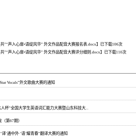
”“声入心扉•语绽风华” 外文作品配音大赛报名表.docx
】已下载
106
次
”“声入心扉•语绽风华” 外文作品配音大赛评分细则.docx
】已下载
110
次
ar Vocals”外文歌曲大赛的通知
达人杯”全国大学生英语词汇能力大赛暨山东科技大...
（第67期）
关于举办山东科技大学 “‘译’通中外·‘语’耀青春”翻译大赛的通知