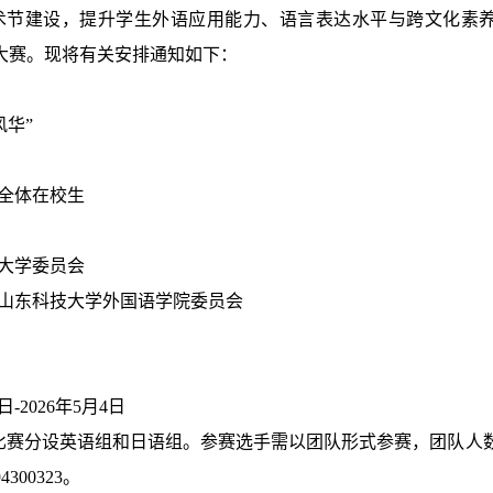
术节建设，提升学生外语应用能力、语言表达水平与跨文化素养
大赛。现将有关安排通知如下：
风华”
全体在校生
大学委员会
山东科技大学外国语学院委员会
日
-2026
年
5
月
4
日
比赛分设英语组和日语组。参赛选手需以团队形式参赛，团队人
94300323。