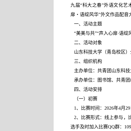
九届“科大之春”外语文化艺
扉・语绽风华”外文作品配音
一、活动主题
“美美与共”“声入心扉
·
语绽
二、活动对象
山东科技大学（青岛校区）
三、组织机构
主办单位：
共青团山东科技
承办单位：
图书馆、共青团
四、活动安排
（一）初赛
1
、比赛时间：
2026
年
4
月
29
2
、比赛形式：
线上参与，
选手及时加入比赛
QQ
群：
10