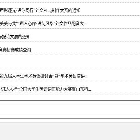
声影逐光·语你同行”外文Vlog制作大赛的通知
美与共”“声入心扉·语绽风华”外文作品配音大...
海报论文展的通知
语竞赛初赛成绩查询
第九届大学生学术英语研讨会”暨“学术英语演讲...
·词达人杯”全国大学生英语词汇能力大赛暨山东科...