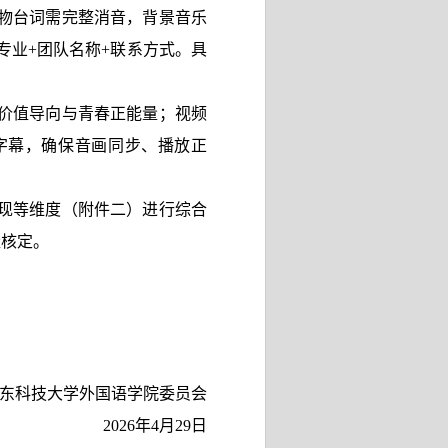
物台词需完整消音，背景音乐
专业+团队名称+联系方式。具
价值导向与青春正能量；视频
字幕，确保音画同步、播放正
现等维度（附件二）进行综合
量核定。
东科技大学外国语学院委员会
2026
年
4
月
29
日