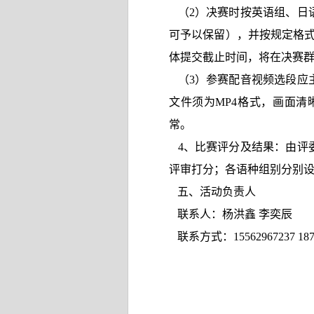
（2）决赛时按英语组、日
可予以保留），并按规定格
体提交截止时间，将在决赛
（
3
）
参赛配音视频选段应
文件须为
MP4
格式，画面清
常。
4
、比赛评分及结果：
由评
评审打分；各语种组别分别
五、活动负责人
联系人：
杨洪鑫
李奕辰
联系方式：
15562967237 18