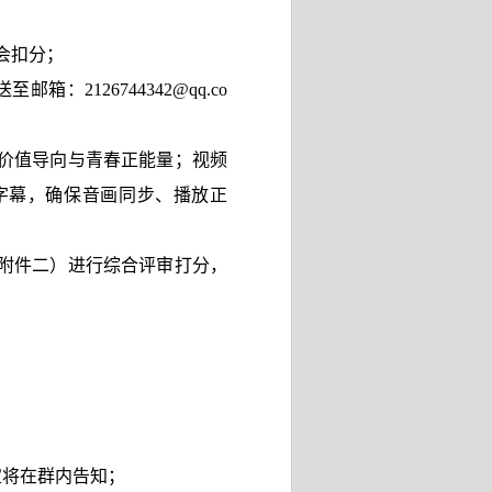
会扣分；
送至邮箱：
2126744342@qq.co
价值导向与青春正能量；视频
字幕，确保音画同步、播放正
附件二）进行综合评审打分，
宜将在群内告知；