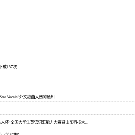
下载
187
次
ar Vocals”外文歌曲大赛的通知
达人杯”全国大学生英语词汇能力大赛暨山东科技大...
（第67期）