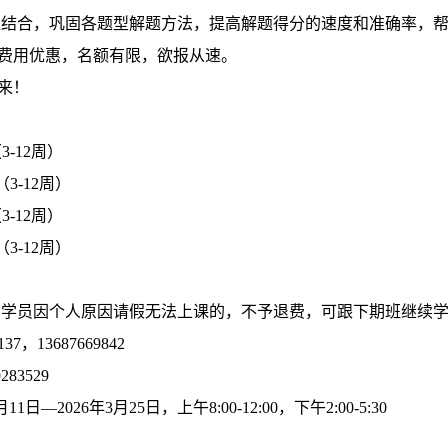
练结合，巩固各题型解题方法，提高解题得分的速度和准确率，
费用优惠，名额有限，欲报从速。
来！
3-12周）
（3-12周）
3-12周）
（
3-12
周）
，学员因个人原因请假无法上课的，不予退费，可跟下期班继续
137
，
13687669842
9283529
月
11
日—
2026
年
3
月
25
日，上午
8:00-12:00
，下午
2:00-5:30