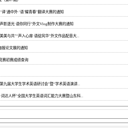
关于举办山东科技大学 “‘译’通中外·‘语’耀青春”翻译大赛的通知
声影逐光·语你同行”外文Vlog制作大赛的通知
美与共”“声入心扉·语绽风华”外文作品配音大...
海报论文展的通知
语竞赛初赛成绩查询
第九届大学生学术英语研讨会”暨“学术英语演讲...
·词达人杯”全国大学生英语词汇能力大赛暨山东科...