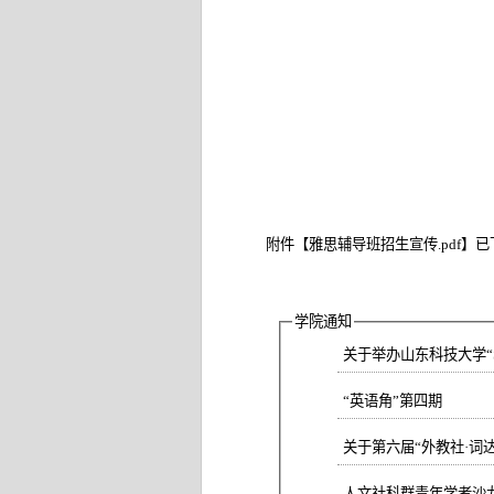
附件【
雅思辅导班招生宣传.pdf
】已
学院通知
关于举办山东科技大学“St
“英语角”第四期
关于第六届“外教社·词
人文社科群青年学者沙龙