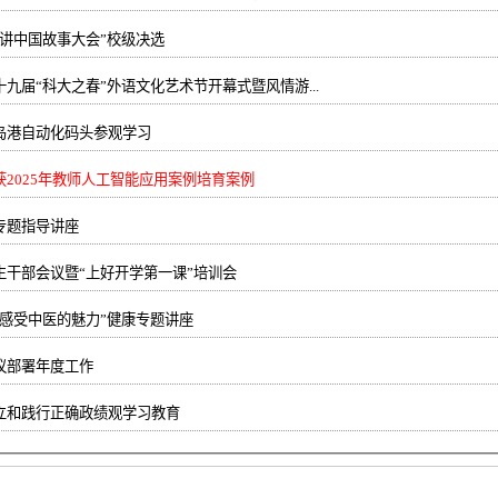
讲中国故事大会”校级决选
九届“科大之春”外语文化艺术节开幕式暨风情游...
岛港自动化码头参观学习
2025年教师人工智能应用案例培育案例
专题指导讲座
生干部会议暨“上好开学第一课”培训会
感受中医的魅力”健康专题讲座
议部署年度工作
立和践行正确政绩观学习教育